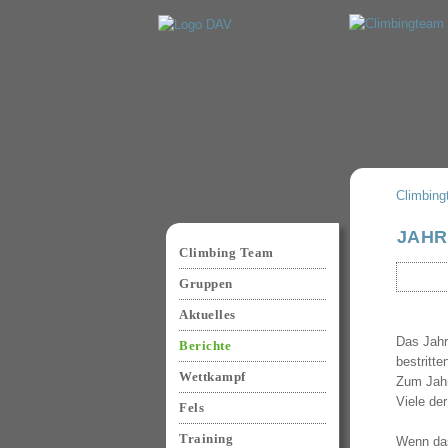
Climbin
Navigation
JAHR
überspringen
Climbing Team
Gruppen
Aktuelles
Das Jahr
Berichte
bestritt
Wettkampf
Zum Jahr
Viele de
Fels
Training
Wenn das