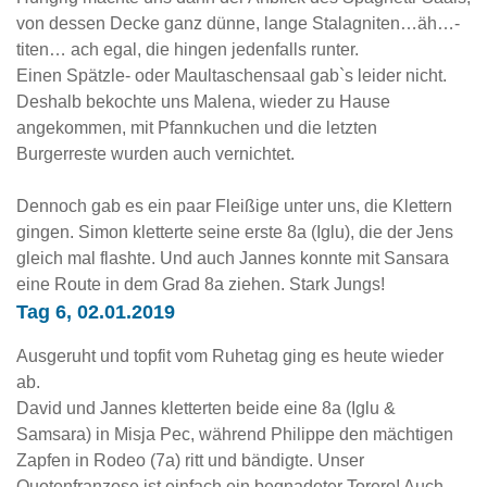
von dessen Decke ganz dünne, lange Stalagniten…äh…-
titen… ach egal, die hingen jedenfalls runter.
Einen Spätzle- oder Maultaschensaal gab`s leider nicht.
Deshalb bekochte uns Malena, wieder zu Hause
angekommen, mit Pfannkuchen und die letzten
Burgerreste wurden auch vernichtet.
Dennoch gab es ein paar Fleißige unter uns, die Klettern
gingen. Simon kletterte seine erste 8a (Iglu), die der Jens
gleich mal flashte. Und auch Jannes konnte mit Sansara
eine Route in dem Grad 8a ziehen. Stark Jungs!
Tag 6, 02.01.2019
Ausgeruht und topfit vom Ruhetag ging es heute wieder
ab.
David und Jannes kletterten beide eine 8a (Iglu &
Samsara) in Misja Pec, während Philippe den mächtigen
Zapfen in Rodeo (7a) ritt und bändigte. Unser
Quotenfranzose ist einfach ein begnadeter Torero! Auch